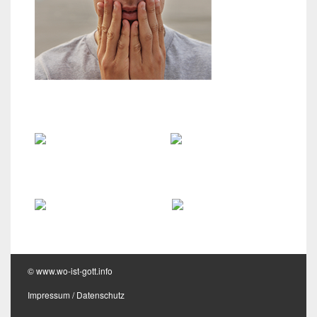
Zweifel an Gott
Wo ist Gott?
Glaube an Gott
Hilfestellung
Kontakt
© www.wo-ist-gott.info
Impressum
/
Datenschutz