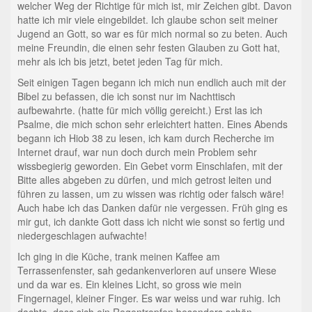
welcher Weg der Richtige für mich ist, mir Zeichen gibt. Davon
hatte ich mir viele eingebildet. Ich glaube schon seit meiner
Jugend an Gott, so war es für mich normal so zu beten. Auch
meine Freundin, die einen sehr festen Glauben zu Gott hat,
mehr als ich bis jetzt, betet jeden Tag für mich.
Seit einigen Tagen begann ich mich nun endlich auch mit der
Bibel zu befassen, die ich sonst nur im Nachttisch
aufbewahrte. (hatte für mich völlig gereicht.) Erst las ich
Psalme, die mich schon sehr erleichtert hatten. Eines Abends
begann ich Hiob 38 zu lesen, ich kam durch Recherche im
Internet drauf, war nun doch durch mein Problem sehr
wissbegierig geworden. Ein Gebet vorm Einschlafen, mit der
Bitte alles abgeben zu dürfen, und mich getrost leiten und
führen zu lassen, um zu wissen was richtig oder falsch wäre!
Auch habe ich das Danken dafür nie vergessen. Früh ging es
mir gut, ich dankte Gott dass ich nicht wie sonst so fertig und
niedergeschlagen aufwachte!
Ich ging in die Küche, trank meinen Kaffee am
Terrassenfenster, sah gedankenverloren auf unsere Wiese
und da war es. Ein kleines Licht, so gross wie mein
Fingernagel, kleiner Finger. Es war weiss und war ruhig. Ich