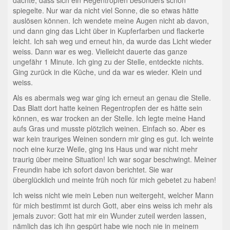
dachte, dass sich ein Regentropfen besonders schön
spiegelte. Nur war da nicht viel Sonne, die so etwas hätte
auslösen können. Ich wendete meine Augen nicht ab davon,
und dann ging das Licht über in Kupferfarben und flackerte
leicht. Ich sah weg und erneut hin, da wurde das Licht wieder
weiss. Dann war es weg. Vielleicht dauerte das ganze
ungefähr 1 Minute. Ich ging zu der Stelle, entdeckte nichts.
Ging zurück in die Küche, und da war es wieder. Klein und
weiss.
Als es abermals weg war ging ich erneut an genau die Stelle.
Das Blatt dort hatte keinen Regentropfen der es hätte sein
können, es war trocken an der Stelle. Ich legte meine Hand
aufs Gras und musste plötzlich weinen. Einfach so. Aber es
war kein trauriges Weinen sondern mir ging es gut. Ich weinte
noch eine kurze Weile, ging ins Haus und war nicht mehr
traurig über meine Situation! Ich war sogar beschwingt. Meiner
Freundin habe ich sofort davon berichtet. Sie war
überglücklich und meinte früh noch für mich gebetet zu haben!
Ich weiss nicht wie mein Leben nun weitergeht, welcher Mann
für mich bestimmt ist durch Gott, aber eins weiss ich mehr als
jemals zuvor: Gott hat mir ein Wunder zuteil werden lassen,
nämlich das ich ihn gespürt habe wie noch nie in meinem