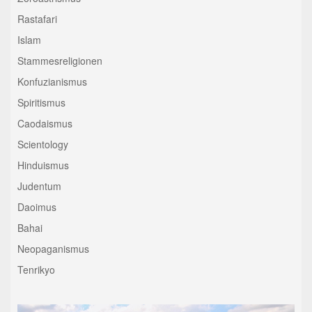
Rastafari
Islam
Stammesreligionen
Konfuzianismus
Spiritismus
Caodaismus
Scientology
Hinduismus
Judentum
Daoimus
Bahai
Neopaganismus
Tenrikyo