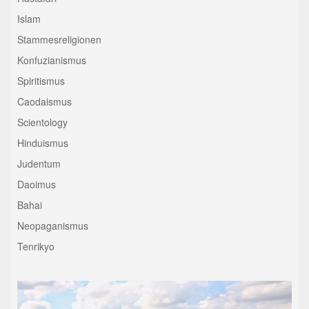
Islam
Stammesreligionen
Konfuzianismus
Spiritismus
Caodaismus
Scientology
Hinduismus
Judentum
Daoimus
Bahai
Neopaganismus
Tenrikyo