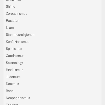
Shinto
Zoroastrismus
Rastafari
Islam
Stammesreligionen
Konfuzianismus
Spiritismus
Caodaismus
Scientology
Hinduismus
Judentum
Daoimus
Bahai
Neopaganismus
Tenrikyo