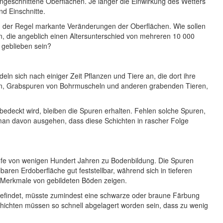
geschnittene Oberflächen. Je länger die Einwirkung des Wetters
nd Einschnitte.
n der Regel markante Veränderungen der Oberflächen. Wie sollen
n, die angeblich einen Altersunterschied von mehreren 10 000
t geblieben sein?
n sich nach einiger Zeit Pflanzen und Tiere an, die dort ihre
zen, Grabspuren von Bohrmuscheln und anderen grabenden Tieren,
edeckt wird, bleiben die Spuren erhalten. Fehlen solche Spuren,
 man davon ausgehen, dass diese Schichten in rascher Folge
ufe von wenigen Hundert Jahren zu Bodenbildung. Die Spuren
aren Erdoberfläche gut feststellbar, während sich in tieferen
 Merkmale von gebildeten Böden zeigen.
befindet, müsste zumindest eine schwarze oder braune Färbung
 Schichten müssen so schnell abgelagert worden sein, dass zu wenig