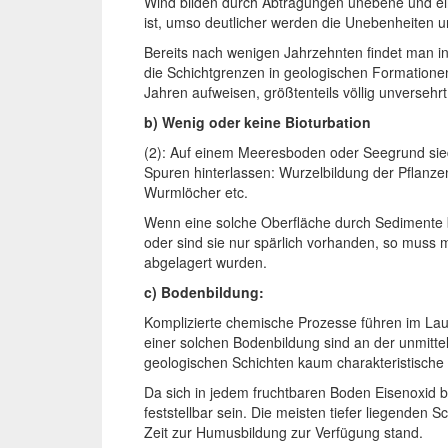
Wind bilden durch Abtragungen unebene und ein
ist, umso deutlicher werden die Unebenheiten u
Bereits nach wenigen Jahrzehnten findet man i
die Schichtgrenzen in geologischen Formatione
Jahren aufweisen, größtenteils völlig unversehr
b) Wenig oder keine Bioturbation
(2): Auf einem Meeresboden oder Seegrund siedel
Spuren hinterlassen: Wurzelbildung der Pflan
Wurmlöcher etc.
Wenn eine solche Oberfläche durch Sedimente b
oder sind sie nur spärlich vorhanden, so muss
abgelagert wurden.
c) Bodenbildung:
Komplizierte chemische Prozesse führen im La
einer solchen Bodenbildung sind an der unmittelb
geologischen Schichten kaum charakteristische
Da sich in jedem fruchtbaren Boden Eisenoxid 
feststellbar sein. Die meisten tiefer liegenden
Zeit zur Humusbildung zur Verfügung stand.