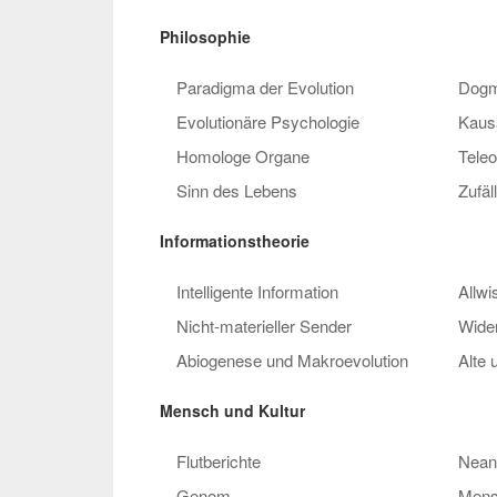
Philosophie
Paradigma der Evolution
Dogma
Evolutionäre Psychologie
Kaus
Homologe Organe
Teleo
Sinn des Lebens
Zufäl
Informationstheorie
Intelligente Information
Allw
Nicht-materieller Sender
Wide
Abiogenese und Makroevolution
Alte
Mensch und Kultur
Flutberichte
Nean
Genom
Mens