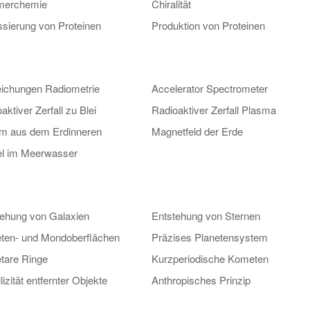
merchemie
Chiralität
sierung von Proteinen
Produktion von Proteinen
ichungen Radiometrie
Accelerator Spectrometer
aktiver Zerfall zu Blei
Radioaktiver Zerfall Plasma
um aus dem Erdinneren
Magnetfeld der Erde
el im Meerwasser
tehung von Galaxien
Entstehung von Sternen
eten- und Mondoberflächen
Präzises Planetensystem
tare Ringe
Kurzperiodische Kometen
lizität entfernter Objekte
Anthropisches Prinzip