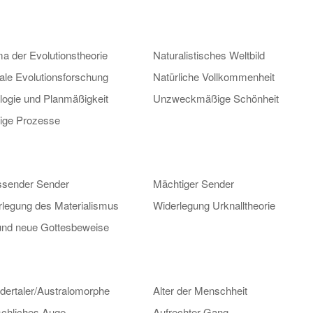
 der Evolutionstheorie
Naturalistisches Weltbild
ale Evolutionsforschung
Natürliche Vollkommenheit
logie und Planmäßigkeit
Unzweckmäßige Schönheit
lige Prozesse
issender Sender
Mächtiger Sender
rlegung des Materialismus
Widerlegung Urknalltheorie
 und neue Gottesbeweise
dertaler/Australomorphe
Alter der Menschheit
chliches Auge
Aufrechter Gang