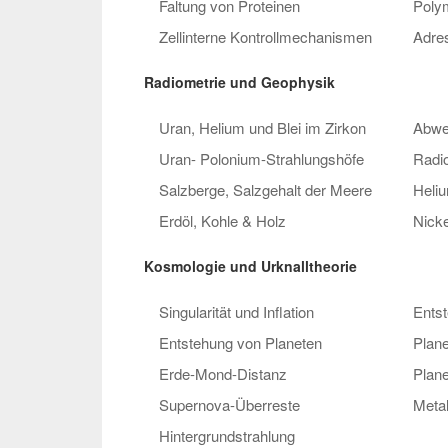
Faltung von Proteinen
Poly
Zellinterne Kontrollmechanismen
Adres
Radiometrie und Geophysik
Uran, Helium und Blei im Zirkon
Abwe
Uran- Polonium-Strahlungshöfe
Radio
Salzberge, Salzgehalt der Meere
Heli
Erdöl, Kohle & Holz
Nick
Kosmologie und Urknalltheorie
Singularität und Inflation
Ents
Entstehung von Planeten
Plan
Erde-Mond-Distanz
Plane
Supernova-Überreste
Metal
Hintergrundstrahlung