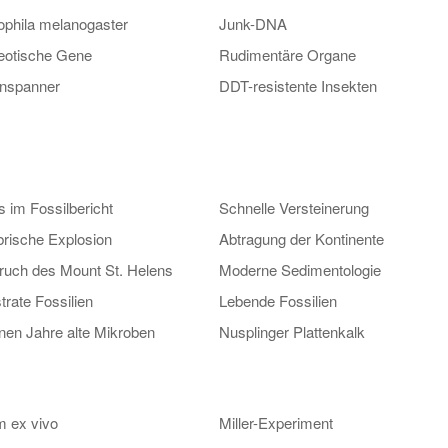
ophila melanogaster
Junk-DNA
otische Gene
Rudimentäre Organe
enspanner
DDT-resistente Insekten
s im Fossilbericht
Schnelle Versteinerung
rische Explosion
Abtragung der Kontinente
ruch des Mount St. Helens
Moderne Sedimentologie
trate Fossilien
Lebende Fossilien
onen Jahre alte Mikroben
Nusplinger Plattenkalk
m ex vivo
Miller-Experiment