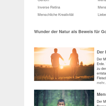
Inverse Retina
Mens
Menschliche Kreativität
Liebe
Wunder der Natur als Beweis für Go
Der
Der M
Erde.
zu de
entst
Fleisc
mehr..
Mens
Der M
flieg