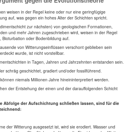
rgument gegen die Evolutionstheorie
en weisen in der Regel keine oder nur eine geringfügige
ung auf, was gegen ein hohes Alter der Schichten spricht.
dimentschicht zur nächsten) von geologischen Formationen,
nden und mehr Jahren zugeschrieben wird, weisen in der Regel
, Bioturbation oder Bodenbildung auf.
tausende von Witterungseinflüssen verschont geblieben sein
rdeckt wurde, ist nicht vorstellbar.
imentschichten in Tagen, Jahren und Jahrzehnten entstanden sein.
r schräg geschichtet, gradiert und/oder fossilführend.
können niemals Millionen Jahre hineininterpretiert werden.
schen der Entstehung der einen und der darauffolgenden Schicht
le Abfolge der Aufschichtung schließen lassen, sind für die
zeichnend:
e der Witterung ausgesetzt ist, wird sie erodiert. Wasser und