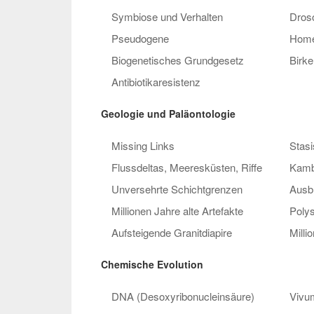
Symbiose und Verhalten
Dros
Pseudogene
Home
Biogenetisches Grundgesetz
Birk
Antibiotikaresistenz
Geologie und Paläontologie
Missing Links
Stasi
Flussdeltas, Meeresküsten, Riffe
Kamb
Unversehrte Schichtgrenzen
Ausb
Millionen Jahre alte Artefakte
Polys
Aufsteigende Granitdiapire
Milli
Chemische Evolution
DNA (Desoxyribonucleinsäure)
Vivu